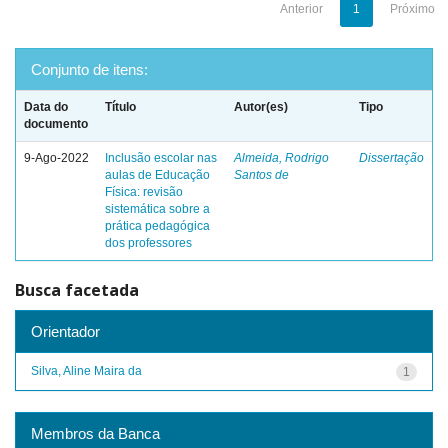
Anterior
1
Próximo
Conjunto de itens:
Data do
Título
Autor(es)
Tipo
documento
9-Ago-2022
Inclusão escolar nas
Almeida, Rodrigo
Dissertação
aulas de Educação
Santos de
Física: revisão
sistemática sobre a
prática pedagógica
dos professores
Busca facetada
Orientador
Silva, Aline Maira da
1
Membros da Banca