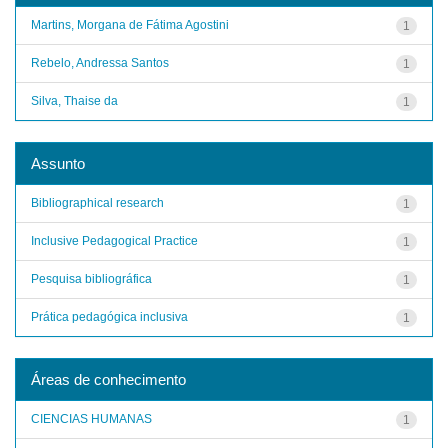
Martins, Morgana de Fátima Agostini
1
Rebelo, Andressa Santos
1
Silva, Thaise da
1
Assunto
Bibliographical research
1
Inclusive Pedagogical Practice
1
Pesquisa bibliográfica
1
Prática pedagógica inclusiva
1
Áreas de conhecimento
CIENCIAS HUMANAS
1