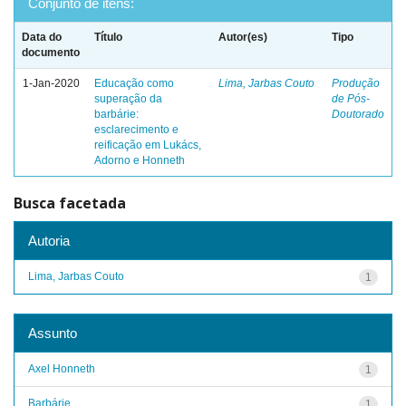
Conjunto de itens:
Data do
Título
Autor(es)
Tipo
documento
1-Jan-2020
Educação como
Lima, Jarbas Couto
Produção
superação da
de Pós-
barbárie:
Doutorado
esclarecimento e
reificação em Lukács,
Adorno e Honneth
Busca facetada
Autoria
Lima, Jarbas Couto
1
Assunto
Axel Honneth
1
Barbárie
1