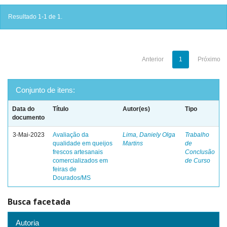
Resultado 1-1 de 1.
Anterior
1
Próximo
Conjunto de itens:
Data do
Título
Autor(es)
Tipo
documento
3-Mai-2023
Avaliação da
Lima, Daniely Olga
Trabalho
qualidade em queijos
Martins
de
frescos artesanais
Conclusão
comercializados em
de Curso
feiras de
Dourados/MS
Busca facetada
Autoria