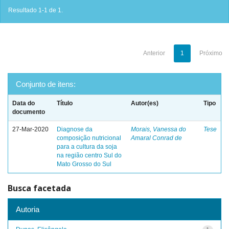
Resultado 1-1 de 1.
Anterior
1
Próximo
Conjunto de itens:
Data do
Título
Autor(es)
Tipo
documento
27-Mar-2020
Diagnose da
Morais, Vanessa do
Tese
composição nutricional
Amaral Conrad de
para a cultura da soja
na região centro Sul do
Mato Grosso do Sul
Busca facetada
Autoria