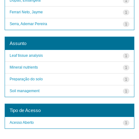
Dupas, Elisângela
1
Ferrari Neto, Jayme
1
Serra, Ademar Pereira
1
Assunto
Leaf tissue analysis
1
Mineral nutrients
1
Preparação do solo
1
Soil management
1
Tipo de Acesso
Acesso Aberto
1