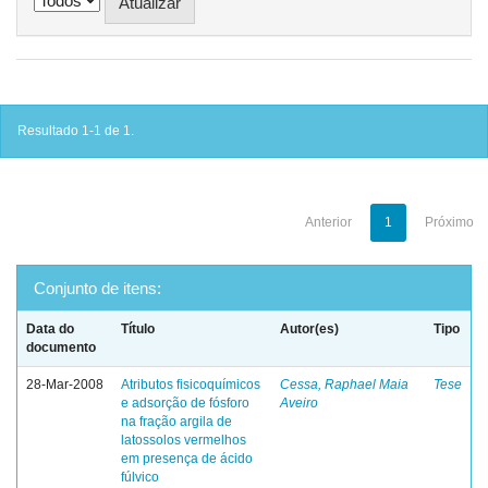
Resultado 1-1 de 1.
Anterior
1
Próximo
Conjunto de itens:
Data do
Título
Autor(es)
Tipo
documento
28-Mar-2008
Atributos fisicoquímicos
Cessa, Raphael Maia
Tese
e adsorção de fósforo
Aveiro
na fração argila de
latossolos vermelhos
em presença de ácido
fúlvico