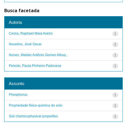
Busca facetada
Autoria
Cessa, Raphael Maia Aveiro
1
Novelino, José Oscar
1
Nunes, Walder Antônio Gomes Albuq...
1
Peixoto, Paula Pinheiro Padovese
1
Assunto
Phosphorus
1
Propriedade físico-química do solo
1
Soil chemicophysical properties
1