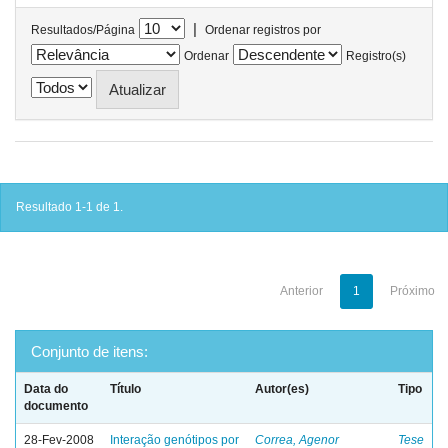
|
Resultados/Página
Ordenar registros por
Ordenar
Registro(s)
Resultado 1-1 de 1.
Anterior
1
Próximo
Conjunto de itens:
Data do
Título
Autor(es)
Tipo
documento
28-Fev-2008
Interação genótipos por
Correa, Agenor
Tese