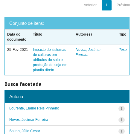
Anterior
1
Próximo
Conjunto de itens:
Data do
Título
Autor(es)
Tipo
documento
25-Fev-2021
Impacto de sistemas
Neves, Jucimar
Tese
de culturas em
Ferreira
atributos do solo e
produção de soja em
plantio direto
Busca facetada
Autoria
Lourente, Elaine Reis Pinheiro
1
Neves, Jucimar Ferreira
1
Salton, Júlio Cesar
1