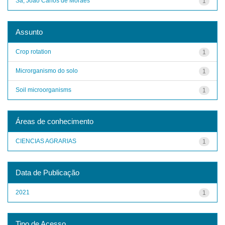
Sá, João Carlos de Moraes
1
Assunto
Crop rotation
1
Microrganismo do solo
1
Soil microorganisms
1
Áreas de conhecimento
CIENCIAS AGRARIAS
1
Data de Publicação
2021
1
Tipo de Acesso