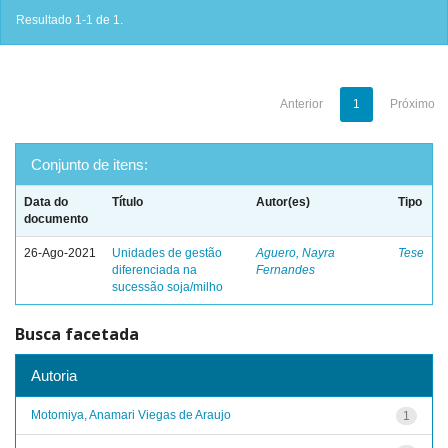
Resultado 1-1 de 1.
Anterior
1
Próximo
Conjunto de itens:
Data do
Título
Autor(es)
Tipo
documento
26-Ago-2021
Unidades de gestão
Aguero, Nayra
Tese
diferenciada na
Fernandes
sucessão soja/milho
Busca facetada
Autoria
Motomiya, Anamari Viegas de Araujo
1