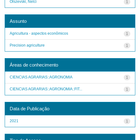
Olszevski, Nelci
1
Assunto
Agricultura - aspectos econômicos
1
Precision agriculture
1
Áreas de conhecimento
CIENCIAS AGRARIAS::AGRONOMIA
1
CIENCIAS AGRARIAS::AGRONOMIA::FIT...
1
Data de Publicação
2021
1