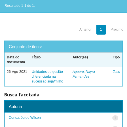
Resultado 1-1 de 1.
Anterior
1
Próximo
Conjunto de itens:
Data do
Título
Autor(es)
Tipo
documento
26-Ago-2021
Unidades de gestão
Aguero, Nayra
Tese
diferenciada na
Fernandes
sucessão soja/milho
Busca facetada
Autoria
Cortez, Jorge Wilson
1