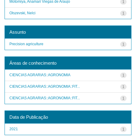
Motomiya, Anamari Viegas de Araujo
1
Olszevski, Nelci
1
Assunto
Precision agriculture
1
Áreas de conhecimento
CIENCIAS AGRARIAS::AGRONOMIA
1
CIENCIAS AGRARIAS::AGRONOMIA::FIT...
1
CIENCIAS AGRARIAS::AGRONOMIA::FIT...
1
Data de Publicação
2021
1