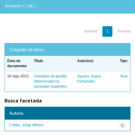
Resultado 1-1 de 1.
Anterior
1
Próximo
Conjunto de itens:
Data do
Título
Autor(es)
Tipo
documento
26-Ago-2021
Unidades de gestão
Aguero, Nayra
Tese
diferenciada na
Fernandes
sucessão soja/milho
Busca facetada
Autoria
Cortez, Jorge Wilson
1