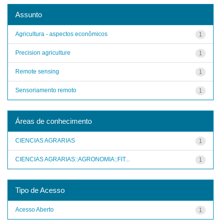
Assunto
Agricultura - aspectos econômicos
1
Precision agriculture
1
Remote sensing
1
Sensoriamento remoto
1
Áreas de conhecimento
CIENCIAS AGRARIAS
1
CIENCIAS AGRARIAS::AGRONOMIA::FIT...
1
Tipo de Acesso
Acesso Aberto
1